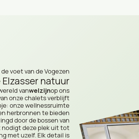
 de voet van de Vogezen
e Elzasser natuur
wereld van
welzijn
op ons
van onze chalets verblijft
pje: onze wellnessruimte
 en herbronnen te bieden
ringd door de bossen van
 nodigt deze plek uit tot
g met uzelf. Elk detail is