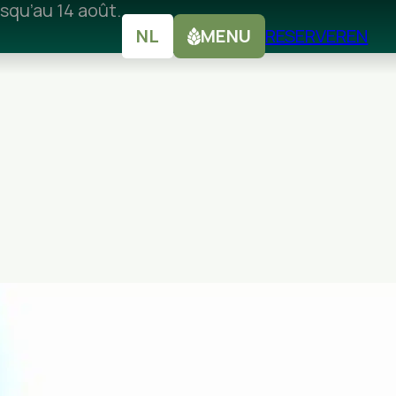
squ’au 14 août.
NL
MENU
RESERVEREN