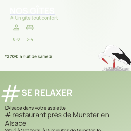
NOS GÎTES
Un gîte tout confort
6-8
3-4
*270€
la nuit de samedi
SE RELAXER
L’Alsace dans votre assiette
restaurant près de Munster en
Alsace
Situé à Metzeral, à 15 minutes de Munster, le