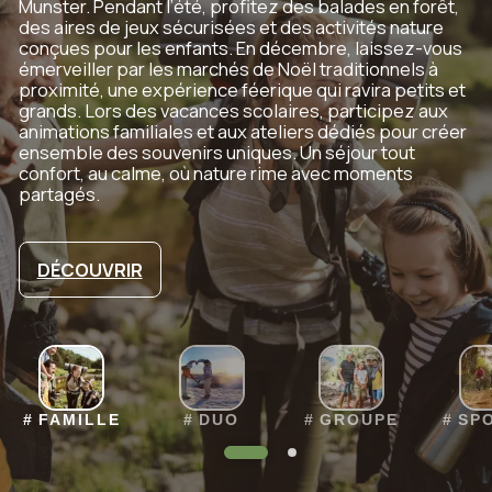
Munster. Pendant l’été, profitez des balades en forêt,
des aires de jeux sécurisées et des activités nature
conçues pour les enfants. En décembre, laissez-vous
émerveiller par les marchés de Noël traditionnels à
proximité, une expérience féerique qui ravira petits et
grands. Lors des vacances scolaires, participez aux
animations familiales et aux ateliers dédiés pour créer
ensemble des souvenirs uniques. Un séjour tout
confort, au calme, où nature rime avec moments
partagés.
DÉCOUVRIR
FAMILLE
DUO
GROUPE
SP