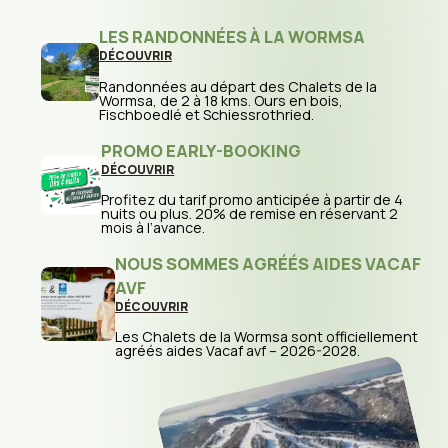
LES RANDONNÉES À LA WORMSA
DÉCOUVRIR
:
L
Randonnées au départ des Chalets de la
E
Wormsa, de 2 à 18 kms. Ours en bois,
S
Fischboedlé et Schiessrothried.
R
A
PROMO EARLY-BOOKING
N
D
DÉCOUVRIR
O
:
N
P
Profitez du tarif promo anticipée à partir de 4
N
R
nuits ou plus. 20% de remise en réservant 2
É
O
mois à l’avance.
E
M
S
O
NOUS SOMMES AGRÉÉS AIDES VACAF
À
E
L
A
AVF
A
R
DÉCOUVRIR
W
L
:
O
Y
N
R
Les Chalets de la Wormsa sont officiellement
-
O
M
agréés aides Vacaf avf – 2026-2028.
B
U
S
O
S
A
O
PAIEMENT 3X SANS FRAIS
S
K
O
DÉCOUVRIR
I
M
:
N
M
P
G
Nouveau ! Choisissez Klarna dans les méthodes
E
A