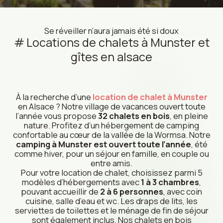
Se réveiller n’aura jamais été si doux
Locations de chalets à Munster et
gîtes en alsace
Partager, explorer, se retrouver
Nature, effort et sensations
Escapade tranquille à deux
SÉJOURS EN GROUPES EN ALSACE
SÉJOURS SPORTIFS EN MONTAGNE
SÉJOURS DUO EN PLEINE NATURE
À la recherche d’une
location de chalet à Munster
en Alsace ? Notre village de vacances ouvert toute
Parfait pour les retrouvailles, les séjours entre amis ou
Idéal pour les amateurs de randonnée, trail, vélo ou ski,
l’année vous propose
32 chalets en bois
, en pleine
Profitez d’un séjour à deux au cœur de la vallée de la
en famille élargie, notre domaine propose chalets et
le domaine offre un accès direct aux grands itinéraires
nature. Profitez d’un hébergement de camping
Wormsa, dans un chalet confortable et ouvert toute
gîtes jusqu’à 20 personnes grâce au Chalet Groupe
GR5, pistes VTT, lacs et stations de montagne. Après
confortable au cœur de la vallée de la Wormsa. Notre
l’année. Entre calme, nature et proximité des sentiers
dédié. Profitez d’un cadre naturel, d’un restaurant sur
l’effort, profitez de la piscine chauffée et de l’espace
camping à Munster est ouvert toute l’année
, été
GR5, c’est l’endroit idéal pour se ressourcer. Piscine
place et d’une piscine chauffée avec espace SPA. De
SPA. Chalets confortables, linge fourni, restaurant sur
comme hiver, pour un séjour en famille, en couple ou
chauffée, espace SPA, linge fourni et restaurant sur
nombreuses activités, sentiers GR5 et services inclus
place et nombreuses infrastructures complètent votre
entre amis.
place complètent votre expérience. Réservez
garantissent un séjour convivial et confortable.
séjour. Que vous soyez coureur, cycliste ou passionné
Pour votre location de chalet, choisissez parmi 5
facilement, même à la dernière minute, et vivez une
L’endroit idéal pour se réunir, célébrer et profiter
d’aventure, vivez une expérience sportive inoubliable
modèles d’hébergements avec
1 à 3 chambres
,
pause détente dans un site paisible à taille humaine.
ensemble en toute simplicité.
en Alsace.
pouvant accueillir de
2 à 6 personnes
, avec coin
cuisine, salle d’eau et wc. Les draps de lits, les
serviettes de toilettes et le ménage de fin de séjour
sont également inclus. Nos chalets en bois
DÉCOUVRIR
DÉCOUVRIR
DÉCOUVRIR