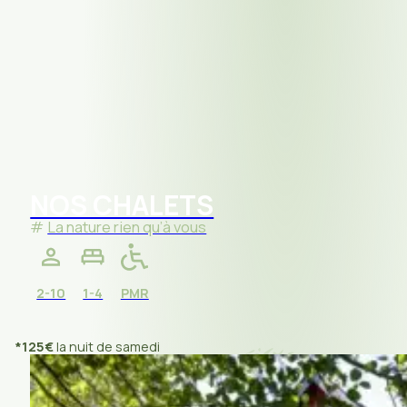
NOS CHALETS
La nature rien qu’à vous
2-10
1-4
PMR
*125€
la nuit de samedi