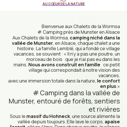
AU CŒUR DE LA NATURE
Bienvenue aux Chalets de la Wormsa
Camping près de Munster en Alsace
Aux Chalets de la Wormsa,
camping niché dans la
vallée de Munster
, en Alsace, chaque chalet a une
histoire. La famille Lemblé, qui a fondé ce village
vacances, se souvient : «
Il n’y a pas une poutre, un
morceau de bois que je n’ai pas eu dans les
mains.
Nous avons construit en famille
ce petit
village qui correspondait à notre vision des
vacances,
avec une immersion totale dans la nature,
le confort
en plus
.
»
Camping dans la vallée de
Munster, entouré de forêts, sentiers
et rivières
Sous le
massif du Hohneck
, une source alimente la
vallée depuis toujours. Elle lave le corps,
apaise
l’esprit
, allège l’âme. Dans chaque goutte, le silence