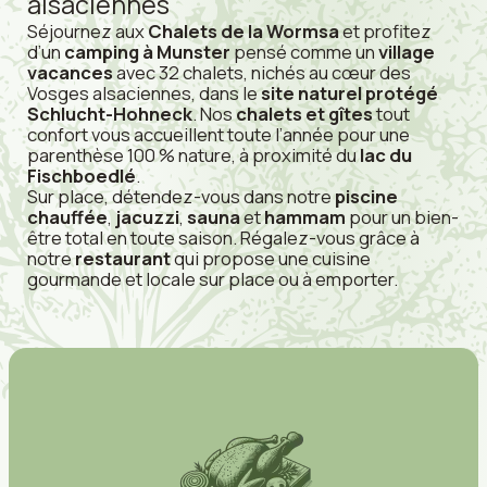
alsaciennes
Séjournez aux
Chalets de la Wormsa
et profitez
d’un
camping à Munster
pensé comme un
village
vacances
avec 32 chalets, nichés au cœur des
Vosges alsaciennes, dans le
site naturel protégé
Schlucht-Hohneck
. Nos
chalets et gîtes
tout
confort vous accueillent toute l’année pour une
parenthèse 100 % nature, à proximité du
lac du
Fischboedlé
.
Sur place, détendez-vous dans notre
piscine
chauffée
,
jacuzzi
,
sauna
et
hammam
pour un bien-
être total en toute saison. Régalez-vous grâce à
notre
restaurant
qui propose une cuisine
gourmande et locale sur place ou à emporter.