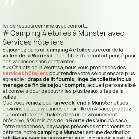
Ici, se ressourcer rime avec confort…
Camping 4 étoiles à Munster avec
Services hôteliers
Séjournez dans un
camping 4 étoiles
au cœur de la
vallée de la Wormsa
et profitez d’un confort pensé pour
des vacances sans contraintes.
Aux Chalets de la Wormsa, nous vous proposons des
services hôteliers
pour rendre votre séjour encore plus
agréable :
draps de lit fournis
,
linge de toilette inclus
,
ménage de fin de séjour compris
, accueil personnalisé
et conseils pour découvrir les plus beaux sites de la
vallée.
Que vous veniez pour un
week-end à Munster
et ses
environs ou des vacances en famille en Alsace, profitez
du confort de nos chalets dans un environnement
préservé, à 20 minutes de la
Route des Vins
d’Alsace.
Entre randonnées, paysages préservés et moments de
détente, notre
camping à Munster
est une destination
privilégiée pour se ressourcer au plus près de la nature.