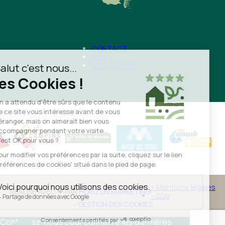
CONTACT
AVIS
ACTUALITÉS
– Mentions légales
RÉALISÉ AVEC
❤
PAR
HORIZON MARKETING
– CGV
– GESTION DES COOKIES
Contactez-nous pour connaitre les dernières