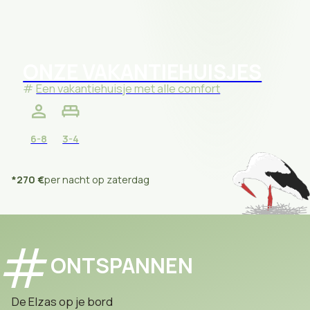
ONZE VAKANTIEHUISJES
Een vakantiehuisje met alle comfort
6-8
3-4
*270 €
per nacht op zaterdag
ONTSPANNEN
De Elzas op je bord