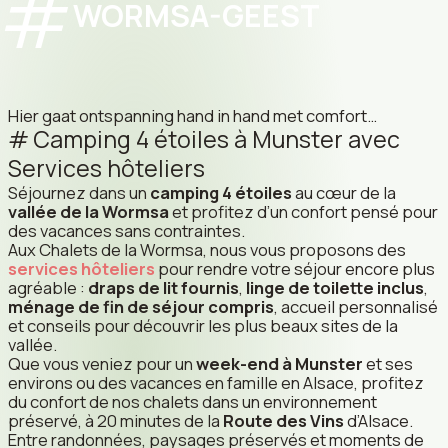
WORMSA-GEEST
Hier gaat ontspanning hand in hand met comfort…
Camping 4 étoiles à Munster avec
Services hôteliers
Séjournez dans un
camping 4 étoiles
au cœur de la
vallée de la Wormsa
et profitez d’un confort pensé pour
des vacances sans contraintes.
Aux Chalets de la Wormsa, nous vous proposons des
services hôteliers
pour rendre votre séjour encore plus
agréable :
draps de lit fournis
,
linge de toilette inclus
,
ménage de fin de séjour compris
, accueil personnalisé
et conseils pour découvrir les plus beaux sites de la
vallée.
Que vous veniez pour un
week-end à Munster
et ses
environs ou des vacances en famille en Alsace, profitez
du confort de nos chalets dans un environnement
préservé, à 20 minutes de la
Route des Vins
d’Alsace.
Entre randonnées, paysages préservés et moments de