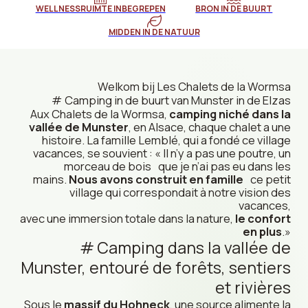
WELLNESSRUIMTE INBEGREPEN
BRON IN DE BUURT
MIDDEN IN DE NATUUR
Welkom bij Les Chalets de la Wormsa
Camping in de buurt van Munster in de Elzas
Aux Chalets de la Wormsa,
camping niché dans la
vallée de Munster
, en Alsace, chaque chalet a une
histoire. La famille Lemblé, qui a fondé ce village
vacances, se souvient : «
Il n’y a pas une poutre, un
morceau de bois que je n’ai pas eu dans les
mains.
Nous avons construit en famille
ce petit
village qui correspondait à notre vision des
vacances,
avec une immersion totale dans la nature,
le confort
en plus
.
»
Camping dans la vallée de
Munster, entouré de forêts, sentiers
et rivières
Sous le
massif du Hohneck
, une source alimente la