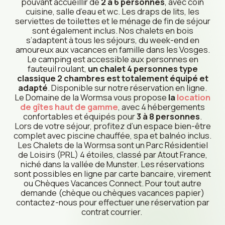
pouvant accueillir de
2 à 6 personnes
, avec coin
geniet van een ontspannende vakantie op een rustige,
plek om samen te komen, iets te vieren en op een
beleef een onvergetelijke sportieve ervaring in de
cuisine, salle d’eau et wc. Les draps de lits, les
kleinschalige locatie.
ongedwongen manier samen te genieten.
Elzas.
serviettes de toilettes et le ménage de fin de séjour
sont également inclus. Nos chalets en bois
s’adaptent à tous les séjours, du week-end en
ONTDEKKEN
ONTDEKKEN
ONTDEKKEN
amoureux aux vacances en famille dans les Vosges.
Le camping est accessible aux personnes en
fauteuil roulant,
un chalet 4 personnes type
classique 2 chambres est totalement équipé et
adapté
. Disponible sur notre réservation en ligne.
Le Domaine de la Wormsa vous propose
la
location
de gîtes haut de gamme
, avec 4 hébergements
confortables et équipés pour
3 à 8 personnes
.
Lors de votre séjour, profitez d’un espace bien-être
complet avec piscine chauffée, spa et balnéo inclus.
Les Chalets de la Wormsa sont un Parc Résidentiel
de Loisirs (PRL) 4 étoiles, classé par Atout France,
niché dans la vallée de Munster. Les réservations
sont possibles en ligne par carte bancaire, virement
ou Chèques Vacances Connect. Pour tout autre
demande (chèque ou chèques vacances papier)
contactez-nous pour effectuer une réservation par
contrat courrier.