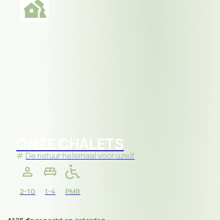
ONZE CHALETS
De natuur helemaal voor uzelf
2-10
1-4
PMR