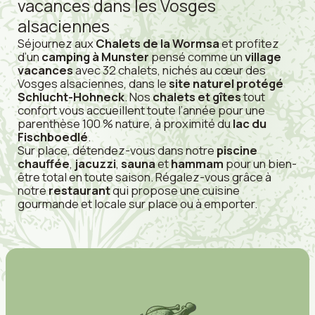
vacances dans les Vosges
R
E
alsaciennes
V
E
Séjournez aux
Chalets de la Wormsa
et profitez
R
d’un
camping à Munster
pensé comme un
village
B
L
vacances
avec 32 chalets, nichés au cœur des
I
Vosges alsaciennes, dans le
site naturel protégé
J
Schlucht-Hohneck
. Nos
chalets et gîtes
tout
V
E
confort vous accueillent toute l’année pour une
N
parenthèse 100 % nature, à proximité du
lac du
Fischboedlé
.
Sur place, détendez-vous dans notre
piscine
chauffée
,
jacuzzi
,
sauna
et
hammam
pour un bien-
être total en toute saison. Régalez-vous grâce à
notre
restaurant
qui propose une cuisine
gourmande et locale sur place ou à emporter.