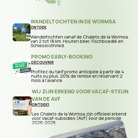
WANDELTOCHTEN IN DE WORMSA
:
ONTDEK
W
A
Wandeltochten vanaf de Chalets de la Wormsa,
N
van 2 tot 18 km. Houten beer, Fischboedlé en
D
Schiessrothried.
E
L
PROMO EARLY-BOOKING
T
O
DÉCOUVRIR
C
:
H
P
Profitez du tarif promo anticipée à partir de 4
T
R
nuits ou plus. 20% de remise en réservant 2
E
O
mois à l’avance.
N
M
I
O
WIJ ZIJN ERKEND VOOR VACAF-STEUN
N
E
D
A
VAN DE AVF
E
R
:
ONTDEK
)
W
L
W
O
Y
I
R
Les Chalets de la Wormsa zijn officieel erkend
-
J
M
voor Vacaf-subsidies (AVF) voor de periode
B
Z
S
2026-2028.
O
I
A
O
J
K
BETALING IN 3 TERMIJNEN ZONDER
N
I