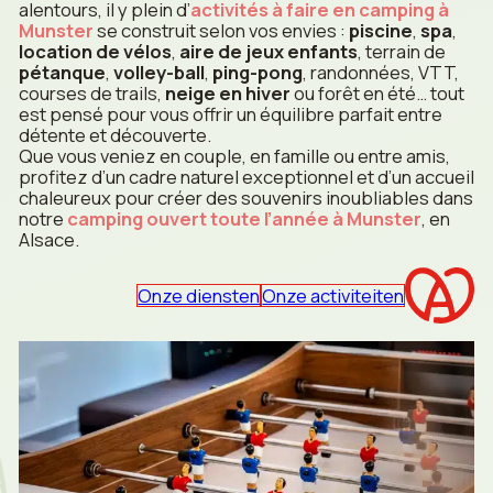
alentours, il y plein d’
activités à faire en camping à
Munster
se construit selon vos envies :
piscine
,
spa
,
location de vélos
,
aire de jeux enfants
, terrain de
pétanque
,
volley-ball
,
ping-pong
, randonnées, VTT,
courses de trails,
neige en hiver
ou forêt en été… tout
est pensé pour vous offrir un équilibre parfait entre
détente et découverte.
Que vous veniez en couple, en famille ou entre amis,
profitez d’un cadre naturel exceptionnel et d’un accueil
chaleureux pour créer des souvenirs inoubliables dans
notre
camping ouvert toute l’année à Munster
, en
Alsace.
Onze diensten
Onze activiteiten