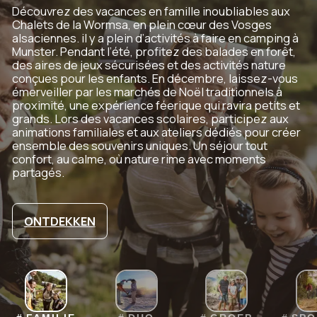
Découvrez des vacances en famille inoubliables aux
Chalets de la Wormsa, en plein cœur des Vosges
alsaciennes. il y a plein d’activités à faire en camping à
Munster. Pendant l’été, profitez des balades en forêt,
des aires de jeux sécurisées et des activités nature
conçues pour les enfants. En décembre, laissez-vous
émerveiller par les marchés de Noël traditionnels à
proximité, une expérience féerique qui ravira petits et
grands. Lors des vacances scolaires, participez aux
animations familiales et aux ateliers dédiés pour créer
ensemble des souvenirs uniques. Un séjour tout
confort, au calme, où nature rime avec moments
partagés.
ONTDEKKEN