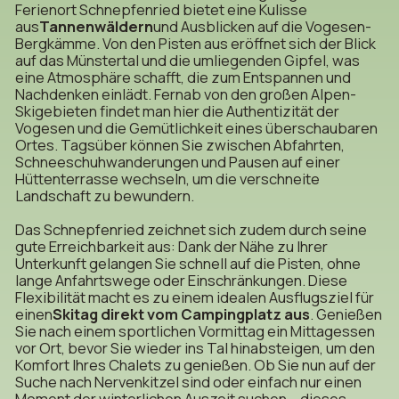
Ferienort Schnepfenried bietet eine Kulisse
aus
Tannenwäldern
und Ausblicken auf die Vogesen-
Bergkämme. Von den Pisten aus eröffnet sich der Blick
auf das Münstertal und die umliegenden Gipfel, was
eine Atmosphäre schafft, die zum Entspannen und
Nachdenken einlädt. Fernab von den großen Alpen-
Skigebieten findet man hier die Authentizität der
Vogesen und die Gemütlichkeit eines überschaubaren
Ortes. Tagsüber können Sie zwischen Abfahrten,
Schneeschuhwanderungen und Pausen auf einer
Hüttenterrasse wechseln, um die verschneite
Landschaft zu bewundern.
Das Schnepfenried zeichnet sich zudem durch seine
gute Erreichbarkeit aus: Dank der Nähe zu Ihrer
Unterkunft gelangen Sie schnell auf die Pisten, ohne
lange Anfahrtswege oder Einschränkungen. Diese
Flexibilität macht es zu einem idealen Ausflugsziel für
einen
Skitag direkt vom Campingplatz aus
. Genießen
Sie nach einem sportlichen Vormittag ein Mittagessen
vor Ort, bevor Sie wieder ins Tal hinabsteigen, um den
Komfort Ihres Chalets zu genießen. Ob Sie nun auf der
Suche nach Nervenkitzel sind oder einfach nur einen
Moment der winterlichen Auszeit suchen – dieses