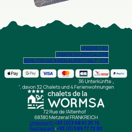
UNSERE FAQ
UNSERE BILDERGALERIE
BEREITEN SIE IHREN AUFENTHALT VOR
36 Unterkünfte „
“, davon 32 Chalets und 4 Ferienwohnungen
72 Rue de l’Altenhof
68380 Metzeral FRANKREICH
Unterkunft:
+33 (0)3 68 61 25 76
Restaurant
:
+33 (0)3 89 77 72 90