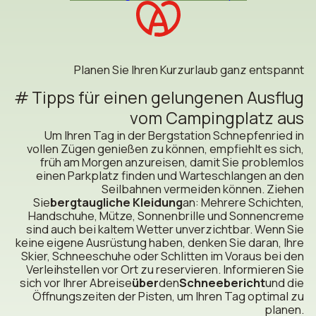
Planen Sie Ihren Kurzurlaub ganz entspannt
Tipps für einen gelungenen Ausflug
vom Campingplatz aus
Um Ihren Tag in der Bergstation Schnepfenried in
vollen Zügen genießen zu können, empfiehlt es sich,
früh am Morgen anzureisen, damit Sie problemlos
einen Parkplatz finden und Warteschlangen an den
Seilbahnen vermeiden können. Ziehen
Sie
bergtaugliche Kleidung
an: Mehrere Schichten,
Handschuhe, Mütze, Sonnenbrille und Sonnencreme
sind auch bei kaltem Wetter unverzichtbar. Wenn Sie
keine eigene Ausrüstung haben, denken Sie daran, Ihre
Skier, Schneeschuhe oder Schlitten im Voraus bei den
Verleihstellen vor Ort zu reservieren. Informieren Sie
sich vor Ihrer Abreise
über
den
Schneebericht
und die
Öffnungszeiten der Pisten, um Ihren Tag optimal zu
planen.