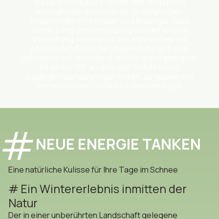
die überschaubare Größe des Skigebiets
ermöglichen ein sicheres Skivergnügen,
insbesondere für Kinder und Anfänger. Dank
seiner bergigen Umgebung und der lokalen
Verwaltung verkörpert das Schnepfenried
perfekt den Geist der Vogesen-Skigebiete:
unkompliziert, einladend und für jeden geeignet.
Es ist ein Ort, an dem das Skifahren ein
zugängliches Vergnügen bleibt, umgeben von
der natürlichen Schönheit des Gebirges.
NEUE ENERGIE TANKEN
Eine natürliche Kulisse für Ihre Tage im Schnee
Ein Wintererlebnis inmitten der
Natur
Der in einer unberührten Landschaft gelegene