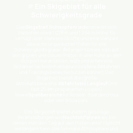
Ein Skigebiet für alle
Schwierigkeitsgrade
Das
Skigebiet Schnepfenried
erstreckt sich
zwischen etwa 1.028 m und 1.254 m Höhe. Es
verfügt über mehrere Skilifte und eine Vielzahl
abwechslungsreicher Pisten für alle
Schwierigkeitsgrade. Anfänger können sich auf
den grünen und blauen Pisten in aller Ruhe an den
Skisport herantasten, während erfahrene
Skifahrer technisch anspruchsvollere Abfahrten
und Trainingsbereiche nutzen können. Das
Skigebiet bietet drei große
Aktivitätsbereiche:
Abfahrtsski
,
Langlauf
(mit
fast 20 km präparierten Loipen)
sowie
Spaßbereiche
für Rodeln, Boardercross
oder den Snowpark.
Das Skigebiet bietet zudem gesellige
Veranstaltungen wie
Nachtskifahren
an, bei
denen man den Tag auf den Pisten unter Flutlicht
verlängern kann. Die familiäre Atmosphäre und