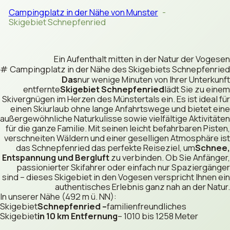
Campingplatz in der Nähe von Munster
Skigebiet Schnepfenried
Ein Aufenthalt mitten in der Natur der Vogesen
Campingplatz in der Nähe des Skigebiets Schnepfenried
Das
nur wenige Minuten von Ihrer Unterkunft
entfernte
Skigebiet Schnepfenried
lädt Sie zu einem
Skivergnügen im Herzen des Münstertals ein. Es ist ideal für
einen Skiurlaub ohne lange Anfahrtswege und bietet eine
außergewöhnliche Naturkulisse sowie vielfältige Aktivitäten
für die ganze Familie. Mit seinen leicht befahrbaren Pisten,
verschneiten Wäldern und einer geselligen Atmosphäre ist
das Schnepfenried das perfekte Reiseziel, um
Schnee,
Entspannung und Bergluft
zu verbinden. Ob Sie Anfänger,
passionierter Skifahrer oder einfach nur Spaziergänger
sind – dieses Skigebiet in den Vogesen verspricht Ihnen ein
authentisches Erlebnis ganz nah an der Natur.
In unserer Nähe (492 m ü. NN):
Skigebiet
Schnepfenried –
familienfreundliches
Skigebiet
in 10 km Entfernung
– 1010 bis 1258 Meter