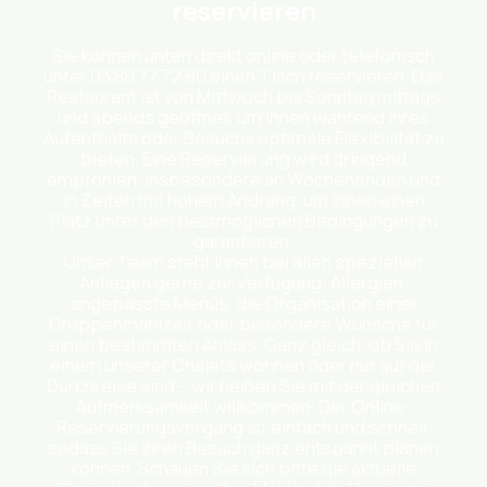
reservieren
Sie können unten direkt online oder telefonisch
unter 03 89 77 72 90 einen Tisch reservieren. Das
Restaurant ist von Mittwoch bis Sonntag mittags
und abends geöffnet, um Ihnen während Ihres
Aufenthalts oder Besuchs optimale Flexibilität zu
bieten. Eine Reservierung wird dringend
empfohlen, insbesondere an Wochenenden und
in Zeiten mit hohem Andrang, um Ihnen einen
Platz unter den bestmöglichen Bedingungen zu
garantieren.
Unser Team steht Ihnen bei allen speziellen
Anliegen gerne zur Verfügung: Allergien,
angepasste Menüs, die Organisation einer
Gruppenmahlzeit oder besondere Wünsche für
einen bestimmten Anlass. Ganz gleich, ob Sie in
einem unserer Chalets wohnen oder nur auf der
Durchreise sind – wir heißen Sie mit der gleichen
Aufmerksamkeit willkommen. Der Online-
Reservierungsvorgang ist einfach und schnell,
sodass Sie Ihren Besuch ganz entspannt planen
können. Schauen Sie sich bitte die aktuelle