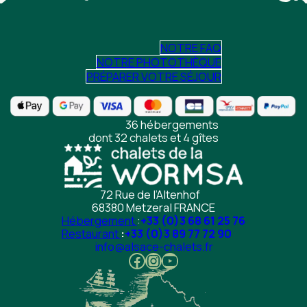
NOTRE FAQ
NOTRE PHOTOTHÈQUE
PRÉPARER VOTRE SÉJOUR
36 hébergements
dont 32 chalets et 4 gîtes
72 Rue de l’Altenhof
68380 Metzeral FRANCE
Hébergement
:
+33 (0)3 68 61 25 76
Restaurant
:
+33 (0)3 89 77 72 90
info@alsace-chalets.fr
Facebook
Instagram
Youtube