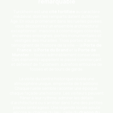
remarquable
Turckheim est une
cité fortifiée
au caractère
médiéval, dont les remparts datent du Moyen
Âge. En vous promenant dans les ruelles pavées,
vous découvrirez un ensemble architectural
exceptionnel : maisons à colombages colorées,
anciennes enseignes, portes monumentales et
vestiges des murailles. Trois portes d’accès
témoignent de l’histoire de la ville — la
Porte de
France
, la
Porte du Brand
et la
Porte de
Munster
— toutes admirablement conservées.
Ces éléments rappellent le passé commerçant
et défensif de Turckheim, autrefois entourée de
fossés et de tours de garde.
La visite du centre historique révèle une
atmosphère unique, empreinte de traditions.
Chaque ruelle semble raconter une époque,
chaque façade une histoire. Les visiteurs peuvent
flâner à leur rythme, admirer les détails
d’architecture ou s’arrêter dans l’une des petites
places ombragées. Une légende locale ajoute
encore au charme du lieu : celle du
dragon du