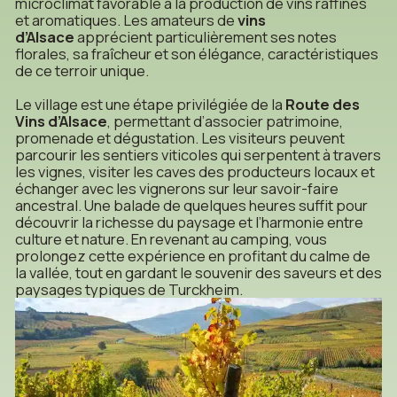
microclimat favorable à la production de vins raffinés
et aromatiques. Les amateurs de
vins
d’Alsace
apprécient particulièrement ses notes
florales, sa fraîcheur et son élégance, caractéristiques
de ce terroir unique.
Le village est une étape privilégiée de la
Route des
Vins d’Alsace
, permettant d’associer patrimoine,
promenade et dégustation. Les visiteurs peuvent
parcourir les sentiers viticoles qui serpentent à travers
les vignes, visiter les caves des producteurs locaux et
échanger avec les vignerons sur leur savoir-faire
ancestral. Une balade de quelques heures suffit pour
découvrir la richesse du paysage et l’harmonie entre
culture et nature. En revenant au camping, vous
prolongez cette expérience en profitant du calme de
la vallée, tout en gardant le souvenir des saveurs et des
paysages typiques de Turckheim.