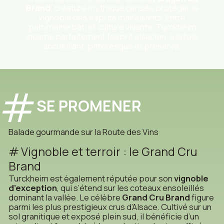
Brand
, créature mythique censée protéger le
vignoble des esprits malfaisants. Entre
patrimoine bâti et culture vivante, Turckheim
incarne parfaitement l’esprit alsacien, à la fois
accueillant, pittoresque et préservé.
SE PROMENER
Balade gourmande sur la Route des Vins
Vignoble et terroir : le Grand Cru
Brand
Turckheim est également réputée pour son
vignoble
d’exception
, qui s’étend sur les coteaux ensoleillés
dominant la vallée. Le célèbre
Grand Cru Brand
figure
parmi les plus prestigieux crus d’Alsace. Cultivé sur un
sol granitique et exposé plein sud, il bénéficie d’un