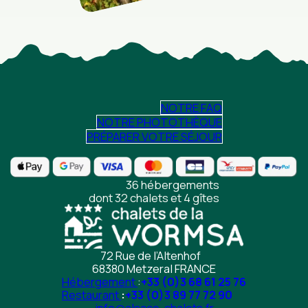
NOTRE FAQ
NOTRE PHOTOTHÈQUE
PRÉPARER VOTRE SÉJOUR
36 hébergements
dont 32 chalets et 4 gîtes
72 Rue de l’Altenhof
68380 Metzeral FRANCE
Hébergement
:
+33 (0)3 68 61 25 76
Restaurant
:
+33 (0)3 89 77 72 90
info@alsace-chalets.fr