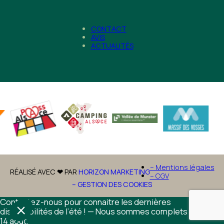
CONTACT
AVIS
ACTUALITÉS
– Mentions légales
RÉALISÉ AVEC
❤
PAR
HORIZON MARKETING
– CGV
– GESTION DES COOKIES
Contactez-nous pour connaitre les dernières
disponibilités de l’été ! — Nous sommes complets jusqu’au
14 août.