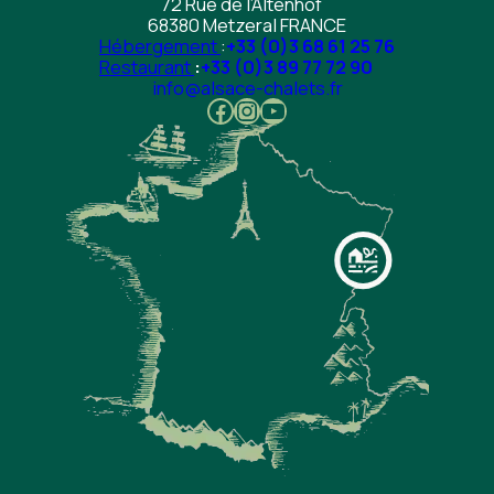
72 Rue de l’Altenhof
68380 Metzeral FRANCE
Hébergement
:
+33 (0)3 68 61 25 76
Restaurant
:
+33 (0)3 89 77 72 90
info@alsace-chalets.fr
Facebook
Instagram
Youtube