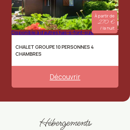
À partir de
270 €
/ la nuit
Disponible à d’autres has-s-font-size
CHALET GROUPE 10 PERSONNES 4
CHAMBRES
Découvrir
Hébergements