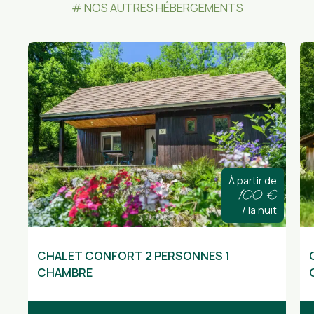
NOS AUTRES HÉBERGEMENTS
À partir de
100 €
/ la nuit
Disponible à d’autres dates
Di
CHALET CONFORT 2 PERSONNES 1
CHAMBRE