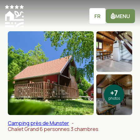
Aller
au
contenu
FR
MENU
+7
photos
Camping près de Munster
Chalet Grand 6 personnes 3 chambres