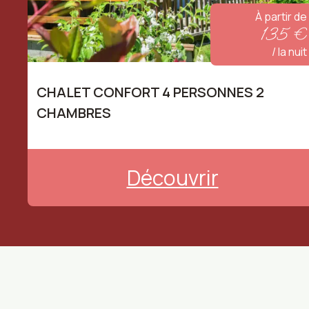
À partir de
135 €
/ la nuit
Disponible à d’autres has-s-font-size
CHALET CONFORT 4 PERSONNES 2
CHAMBRES
Découvrir